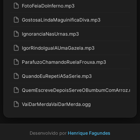
FotoFeiaDoInferno.mp3
GostosaLindaMaguinificaDiva.mp3
IgnoranciaNasUrnas.mp3
IgorRindoIgualAUmaGazela.mp3
ParafuzoChamandoRuelaFrouxa.mp3
QuandoEuRepetiA5aSerie.mp3
QuemEscreveDepoisServeOBumbumComArroz.mp3
VaiDarMerdaVaiDarMerda.ogg
Desenvolvido por
Henrique Fagundes