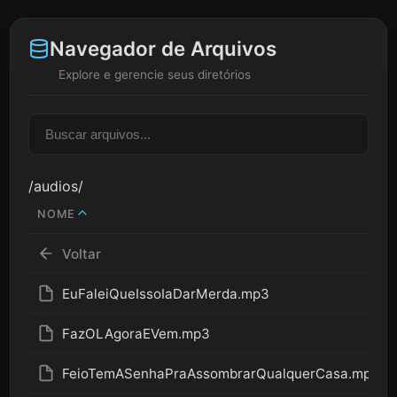
Navegador de Arquivos
Explore e gerencie seus diretórios
/audios/
NOME
Voltar
EuFaleiQueIssoIaDarMerda.mp3
FazOLAgoraEVem.mp3
FeioTemASenhaPraAssombrarQualquerCasa.mp3