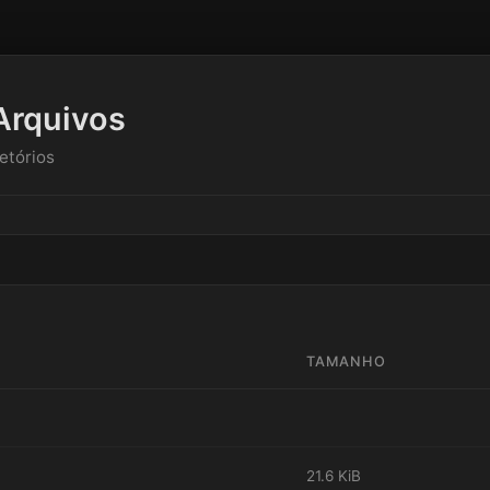
Arquivos
etórios
TAMANHO
21.6 KiB