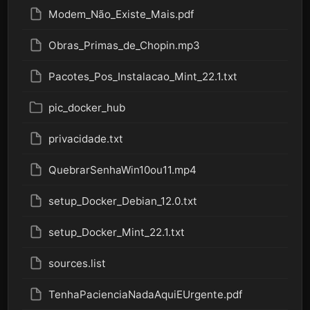
Modem_Não_Existe_Mais.pdf
Obras_Primas_de_Chopin.mp3
Pacotes_Pos_Instalacao_Mint_22.1.txt
pic_docker_hub
privacidade.txt
QuebrarSenhaWin10ou11.mp4
setup_Docker_Debian_12.0.txt
setup_Docker_Mint_22.1.txt
sources.list
TenhaPacienciaNadaAquiEUrgente.pdf