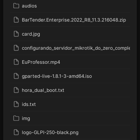
audios
BarTender.Enterprise.2022_R8_11.3.216048.zip
card.jpg
configurando_servidor_mikrotik_do_zero_completo.
EuProfessor.mp4
gparted-live-1.8.1-3-amd64.iso
hora_dual_boot.txt
ids.txt
img
logo-GLPI-250-black.png